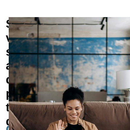
Stimulez
votre
succès
avec
des
produits
très
demandés
Compétences