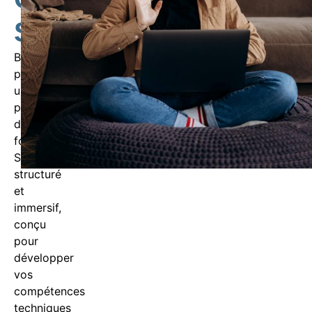
SAP
BandeSoft
propose
un
programme
de
formation
SAP
structuré
et
immersif,
conçu
pour
développer
vos
compétences
techniques