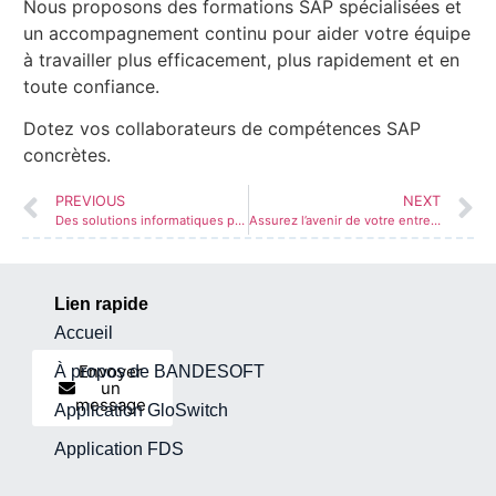
Nous proposons des formations SAP spécialisées et
un accompagnement continu pour aider votre équipe
à travailler plus efficacement, plus rapidement et en
toute confiance.
Dotez vos collaborateurs de compétences SAP
concrètes.
PREVIOUS
NEXT
Des solutions informatiques personnalisées pour chaque défi commercial
Assurez l’avenir de votre entreprise grâce à des conseils d’experts
Lien rapide
Accueil
Envoyer
À propos de BANDESOFT
un
message
Application GloSwitch
Application FDS