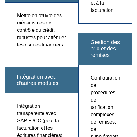
et à la
facturation
Mettre en œuvre des
mécanismes de
contrôle du crédit
robustes pour atténuer
Gestion des
les risques financiers.
prix et des
remises
Intégration avec
Configuration
d'autres modules
de
procédures
de
Intégration
tarification
transparente avec
complexes,
SAP FI/CO (pour la
de remises,
facturation et les
de
écritures financières),
suppléments