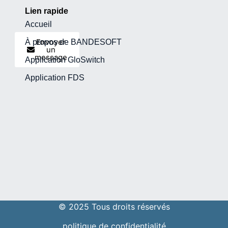
Lien rapide
Accueil
Envoyer
À propos de BANDESOFT
un
message
Application GloSwitch
Application FDS
© 2025 Tous droits réservés
politique de confidentialité