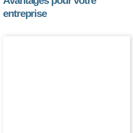
Avantages pour votre
entreprise
Cycle de vente
accéléré
Rationalisez le traitement et l’exécution des
commandes pour une génération de
revenus plus rapide