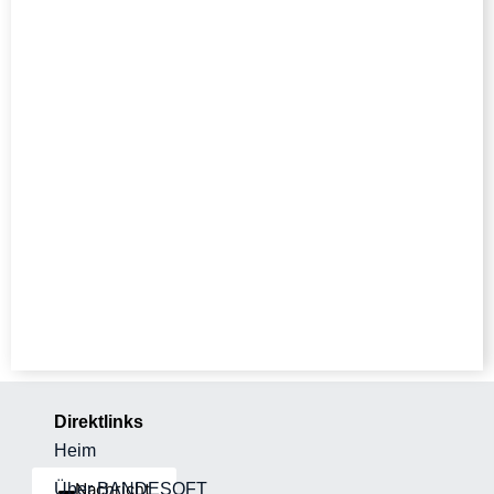
Strategisches
Kostenmanagement
Verstehen und kontrollieren Sie die Kosten
effektiver und steigern Sie so die
Rentabilität.
Direktlinks
Heim
Nachricht
Über BANDESOFT