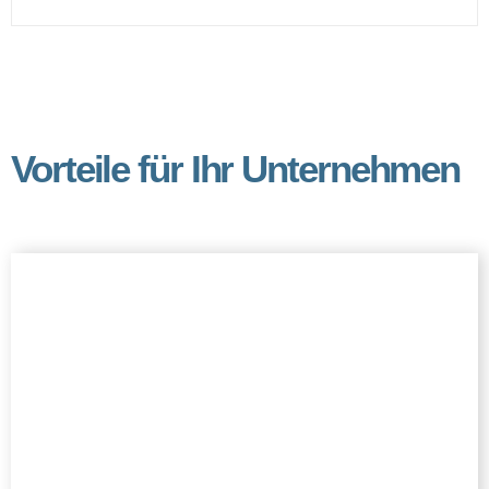
Vorteile für Ihr Unternehmen
Verbesserte
Finanzkontrolle
Erhalten Sie detaillierte Kontrolle über alle
Finanztransaktionen