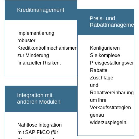
Kreditmanagement
Preis- und
Rabattmanagement
Implementierung
robuster
Kreditkontrollmechanismen
Konfigurieren
zur Minderung
Sie komplexe
finanzieller Risiken.
Preisgestaltungsverfa
Rabatte,
Zuschläge
und
Rabattvereinbarungen
Integration mit
um Ihre
anderen Modulen
Verkaufsstrategien
genau
widerzuspiegeln.
Nahtlose Integration
mit SAP FI/CO (für