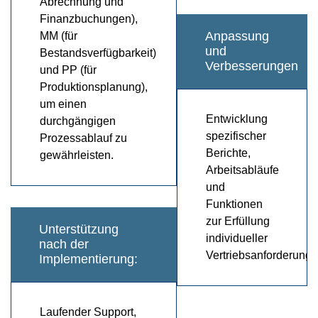
Abrechnung und
Finanzbuchungen),
Anpassung
MM (für
und
Bestandsverfügbarkeit)
Verbesserungen
und PP (für
Produktionsplanung),
um einen
Entwicklung
durchgängigen
spezifischer
Prozessablauf zu
Berichte,
gewährleisten.
Arbeitsabläufe
und
Funktionen
zur Erfüllung
Unterstützung
individueller
nach der
Vertriebsanforderunge
Implementierung:
Laufender Support,